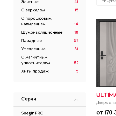
Рисуно
Элитные
41
С зеркалом
15
С порошковым
напылением
14
Шумоизоляционные
18
Парадные
52
Утепленные
31
С магнитным
уплотнителем
52
Хиты продаж
5
ULTIM
Серии
Дверь для
от 170
Snegir PRO