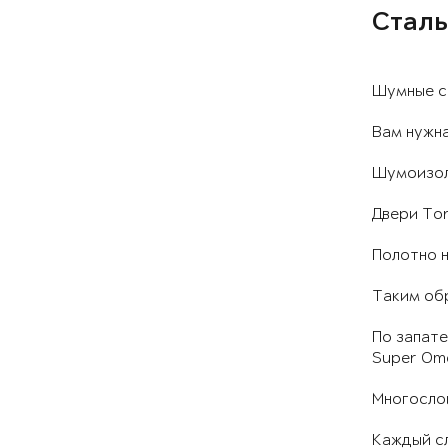
Сталь
Шумные с
Вам нужна
Шумоизол
Двери Tor
Полотно н
Таким об
По запате
Super Ome
Многосло
Каждый сл