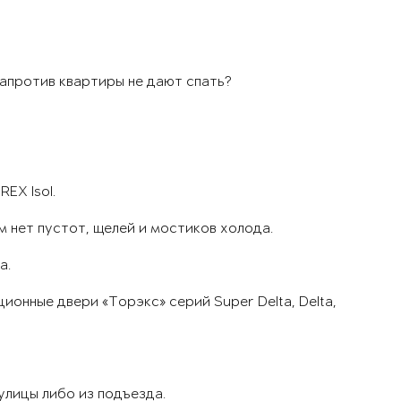
апротив квартиры не дают спать?
EX Isol.
м нет пустот, щелей и мостиков холода.
а.
онные двери «Торэкс» серий Super Delta, Delta,
улицы либо из подъезда.