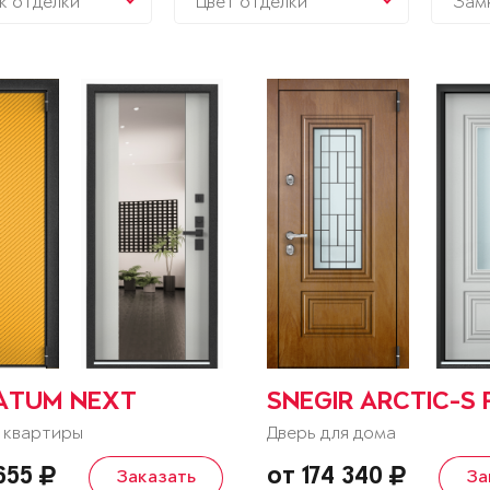
к отделки
Цвет отделки
Зам
ATUM NEXT
SNEGIR ARCTIC-S 
 квартиры
Дверь для дома
 655
от 174 340
Заказать
За