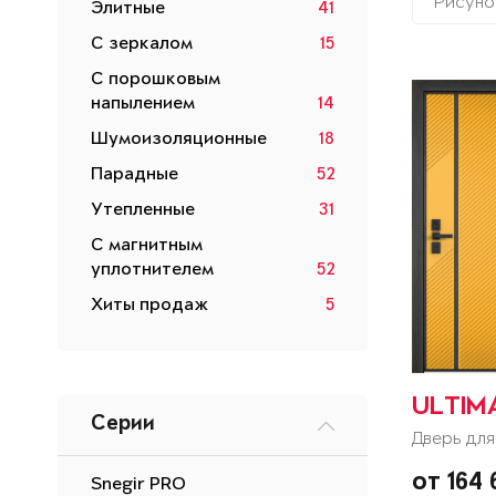
Рисуно
Элитные
41
С зеркалом
15
С порошковым
напылением
14
Шумоизоляционные
18
Парадные
52
Утепленные
31
С магнитным
уплотнителем
52
Хиты продаж
5
ULTIM
Серии
Дверь для
от 164
Snegir PRO