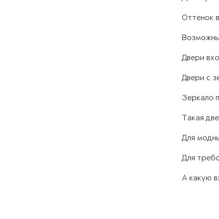
Оттенок в
Возможны
Двери вхо
Двери с з
Зеркало 
Такая две
Для модны
Для требо
А какую 