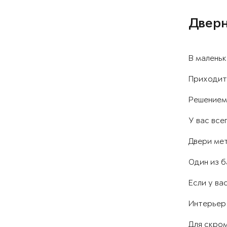
Дверн
В малень
Приходит
Решением 
У вас все
Двери мет
Один из б
Если у ва
Интерьер
Для скром