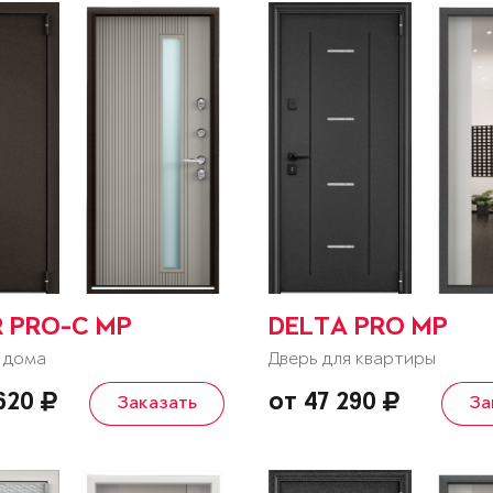
R PRO-C MP
DELTA PRO MP
 дома
Дверь для квартиры
 620
от 47 290
Заказать
За