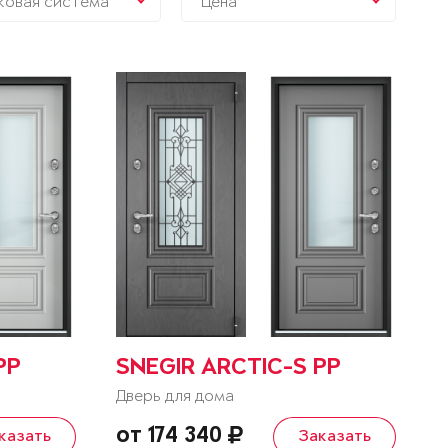
ковая система
Цена
PP
SNEGIR ARCTIC-S PP
Дверь для дома
от 174 340
казать
Заказать