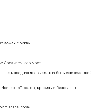
ых домах Москвы.
ье Средиземного моря.
ы – ведь входная дверь должна быть еще надежной
r Home от «Торэкс», красивы и безопасны
ОСТ 30826-2001);