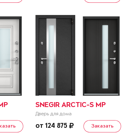
 MP
SNEGIR ARCTIC-S MP
Дверь для дома
от 124 875
казать
Заказать