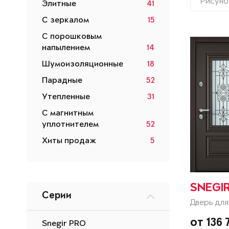
Рисуно
Элитные
41
С зеркалом
15
С порошковым
напылением
14
Шумоизоляционные
18
Парадные
52
Утепленные
31
С магнитным
уплотнителем
52
Хиты продаж
5
SNEGIR
Серии
Дверь для
от 136
Snegir PRO