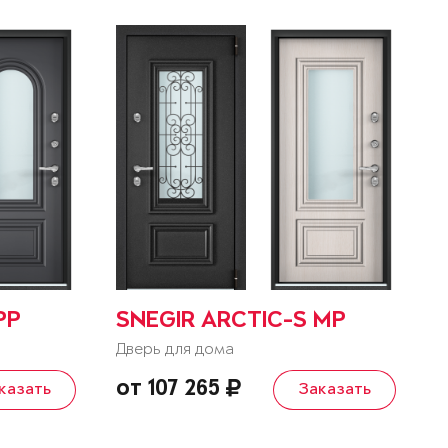
PP
SNEGIR ARCTIC-S MP
Дверь для дома
от 107 265
казать
Заказать