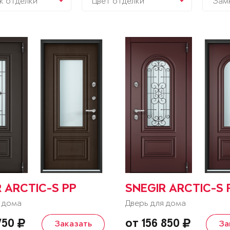
к отделки
Цвет отделки
Зам
 ARCTIC-S PP
SNEGIR ARCTIC-S 
 дома
Дверь для дома
 750
от 156 850
Заказать
За