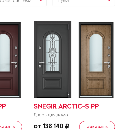
ковая система
Цена
PP
SNEGIR ARCTIC-S PP
Дверь для дома
от 138 140
казать
Заказать