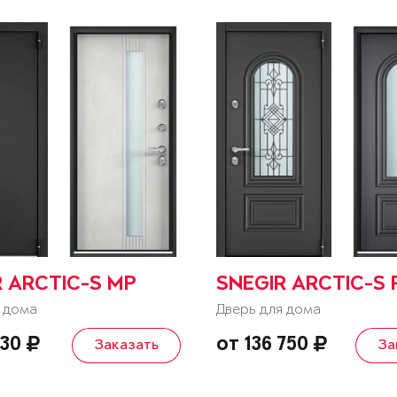
R ARCTIC-S MP
SNEGIR ARCTIC-S 
 дома
Дверь для дома
130
от 136 750
Заказать
За