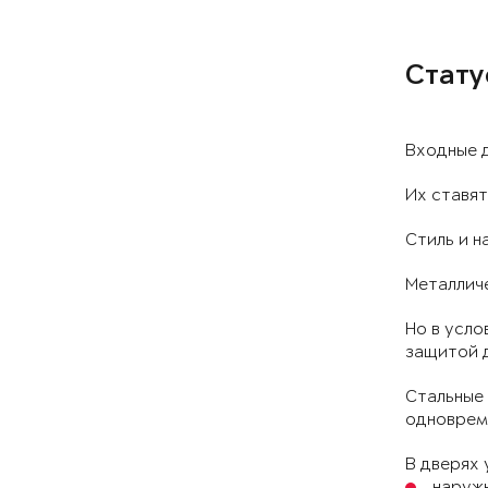
Стату
Входные д
Их ставят
Стиль и н
Металлич
Но в усло
защитой д
Стальные 
одноврем
В дверях 
наружн