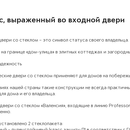
с, выраженный во входной двери
вери со стеклом – это символ статуса своего владельца.
 на границе «дом-улица» в элитных коттеджах и загородн
адежность
еские двери со стеклом применяют для домов на побереж
виях нашей страны такие конструкции не всегда практичн
ля дома и его владельца.
двери со стеклом «Валенсия», входящие в линию Professo
енно.
установлено 2 стеклопакета:
ый – пулеустойчивый (класс защиты П1 в соответствии с Г