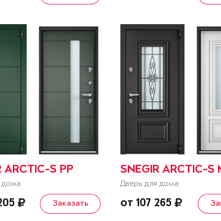
 ARCTIC-S PP
SNEGIR ARCTIC-S
 дома
Дверь для дома
 205
от 107 265
Заказать
За