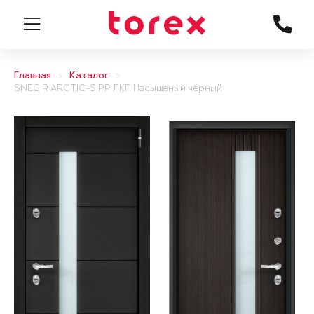
Главная
Каталог
SNEGIR ARCTIC-S PP ЛКП Насыщеный чёрный